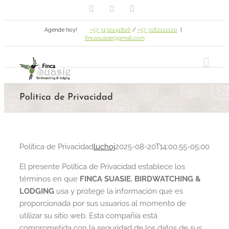
Facebook
Email
Instagram
Skip
to
Agende hoy!
+57 3132241826
/
+57 3182112120
|
content
fincasuasie@gmail.com
Política de Privacidad
Política de Privacidad
luchoj
2025-08-20T14:00:55-05:00
El presente Política de Privacidad establece los
términos en que
FINCA SUASIE. BIRDWATCHING &
LODGING
usa y protege la información que es
proporcionada por sus usuarios al momento de
utilizar su sitio web. Esta compañía está
comprometida con la seguridad de los datos de sus