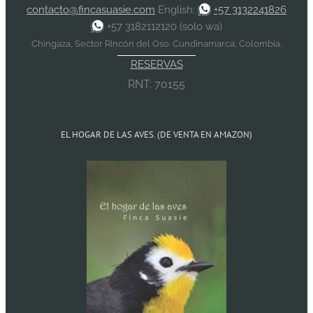
contacto@fincasuasie.com
English:
+57 3132241826
+57 3182112120 (solo wa)
Chingaza, Sector Rincón del Oso. Cundinamarca, Colombia.
RESERVAS
RNT: 70155
EL HOGAR DE LAS AVES. (DE VENTA EN AMAZON)