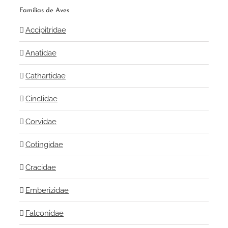
Familias de Aves
Accipitridae
Anatidae
Cathartidae
Cinclidae
Corvidae
Cotingidae
Cracidae
Emberizidae
Falconidae