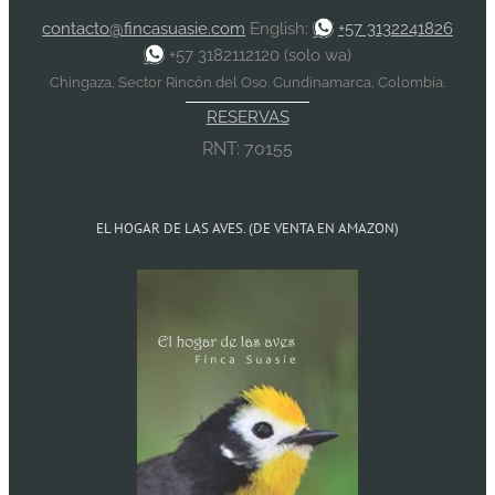
contacto@fincasuasie.com
English:
+57 3132241826
+57 3182112120 (solo wa)
Chingaza, Sector Rincón del Oso. Cundinamarca, Colombia.
RESERVAS
RNT: 70155
EL HOGAR DE LAS AVES. (DE VENTA EN AMAZON)