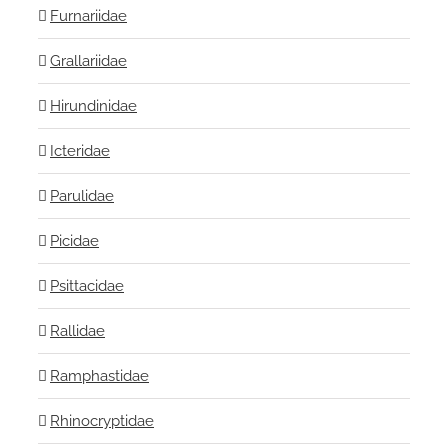
Furnariidae
Grallariidae
Hirundinidae
Icteridae
Parulidae
Picidae
Psittacidae
Rallidae
Ramphastidae
Rhinocryptidae