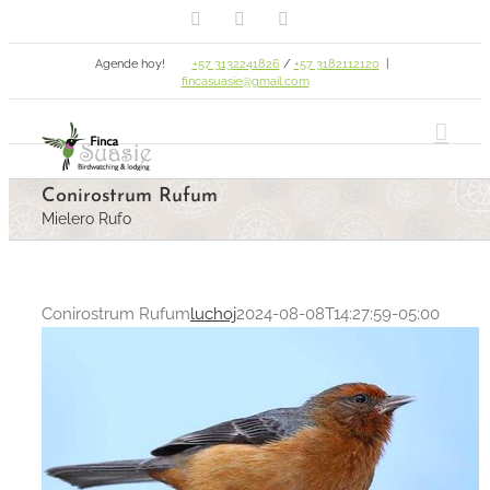
Facebook
Email
Instagram
Skip
to
Agende hoy!
+57 3132241826
/
+57 3182112120
|
content
fincasuasie@gmail.com
Conirostrum Rufum
Mielero Rufo
Conirostrum Rufum
luchoj
2024-08-08T14:27:59-05:00