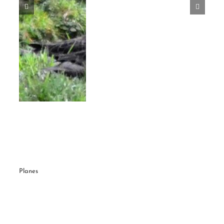
um
Planes