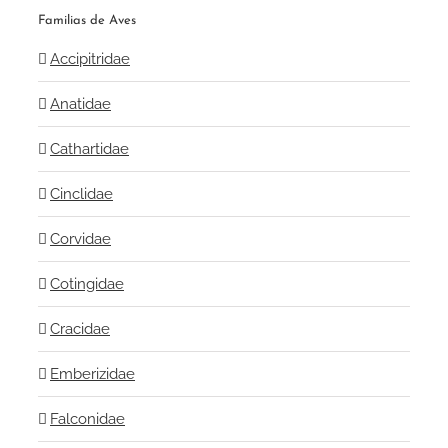
Familias de Aves
Accipitridae
Anatidae
Cathartidae
Cinclidae
Corvidae
Cotingidae
Cracidae
Emberizidae
Falconidae