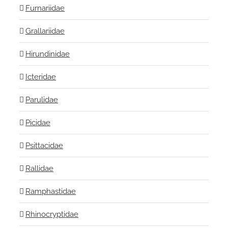
Furnariidae
Grallariidae
Hirundinidae
Icteridae
Parulidae
Picidae
Psittacidae
Rallidae
Ramphastidae
Rhinocryptidae