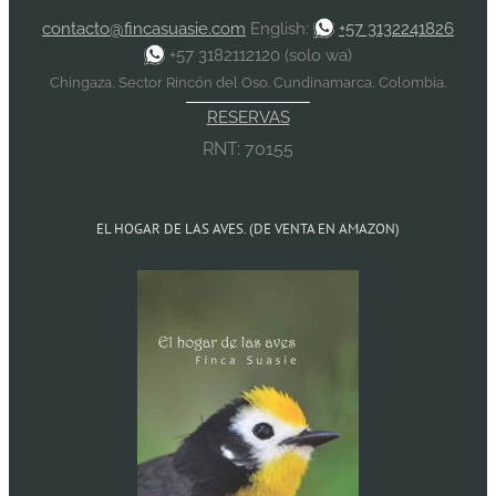
contacto@fincasuasie.com
English:
+57 3132241826
+57 3182112120 (solo wa)
Chingaza, Sector Rincón del Oso. Cundinamarca, Colombia.
RESERVAS
RNT: 70155
EL HOGAR DE LAS AVES. (DE VENTA EN AMAZON)