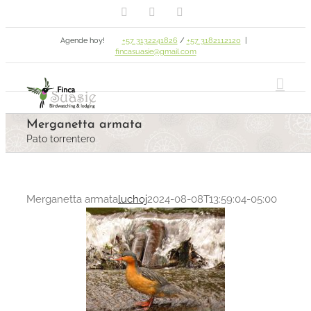
Facebook
Email
Instagram
Skip
to
Agende hoy!
+57 3132241826
/
+57 3182112120
|
content
fincasuasie@gmail.com
Merganetta armata
Pato torrentero
Merganetta armata
luchoj
2024-08-08T13:59:04-05:00