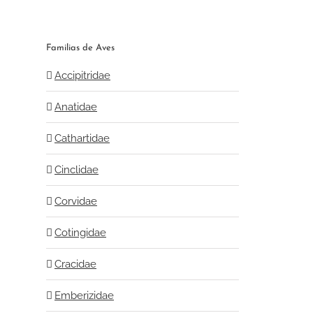
Familias de Aves
Accipitridae
Anatidae
Cathartidae
Cinclidae
Corvidae
Cotingidae
Cracidae
Emberizidae