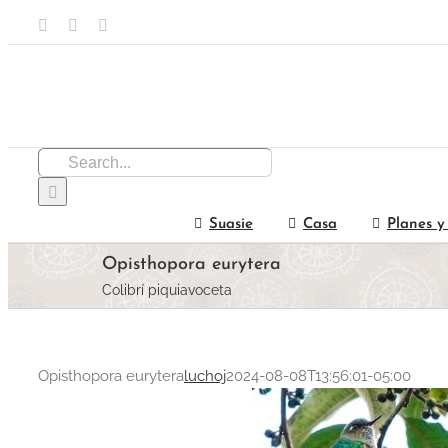
Skip
Facebook
Email
Instagram
to
content
Search
for:
Suasie
Casa
Planes y
Opisthopora eurytera
Colibrí piquiavoceta
Opisthopora eurytera
luchoj
2024-08-08T13:56:01-05:00