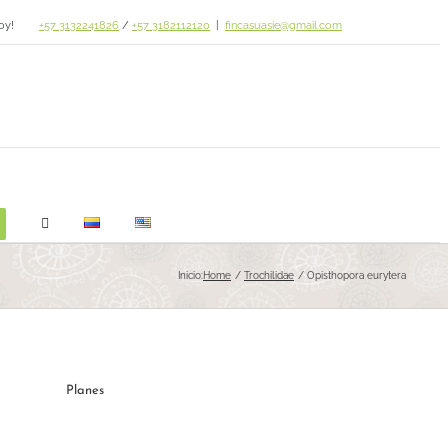
oy!
+57 3132241826
/
+57 3182112120
|
fincasuasie@gmail.com
Inicio:
Home
Trochilidae
Opisthopora eurytera
Planes