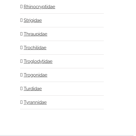
Rhinocryptidae
Strigidae
Thraupidae
Trochilidae
Troglodytidae
Trogonidae
Turdidae
Tyrannidae