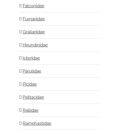
Falconidae
Furnariidae
Grallariidae
Hirundinidae
Icteridae
Parulidae
Picidae
Psittacidae
Rallidae
Ramphastidae