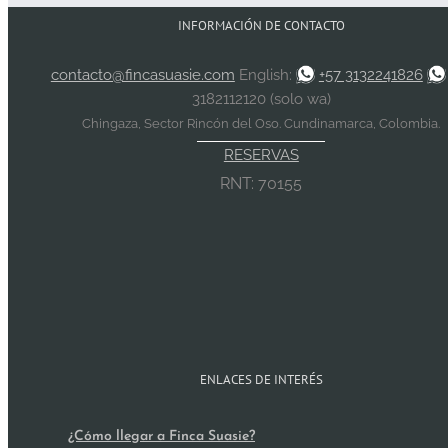
INFORMACIÓN DE CONTACTO
contacto@fincasuasie.com
English:
+57 3132241826
3182112120 (solo wa)
Chingaza, Sector Rincón del Oso. Cundinamarca, Colombia.
RESERVAS
RNT: 70155
ENLACES DE INTERÉS
¿Cómo llegar a Finca Suasie?