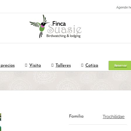
Agende h
Reservar
 precios
Visita
Talleres
Cotiza
Trochilidae
Familia