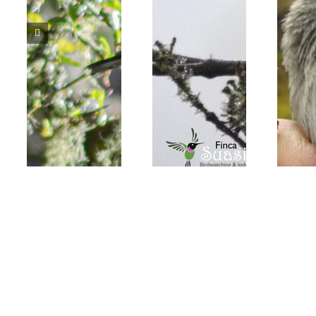
Catamenia
Sicalis flaveola
analis