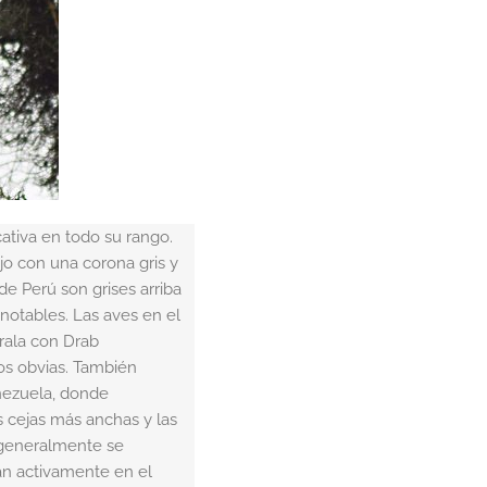
cativa en todo su rango.
ajo con una corona gris y
de Perú son grises arriba
 notables. Las aves en el
rala con Drab
os obvias. También
nezuela, donde
s cejas más anchas y las
s generalmente se
an activamente en el