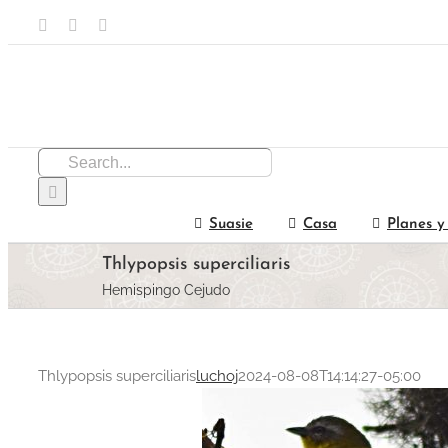
Skip
Facebook
Email
Instagram
to
content
Search
for:
Suasie
Casa
Planes y
Thlypopsis superciliaris
Hemispingo Cejudo
Thlypopsis superciliaris
luchoj
2024-08-08T14:14:27-05:00