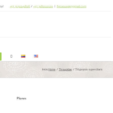
oy!
+57 3132241826
/
+57 3182112120
|
fincasuasie@gmail.com
Inicio:
Home
Thraupidae
Thlypopsis superciliaris
Planes