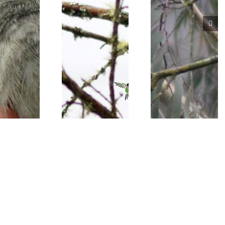
Saltator
Sericossypha
maximus
albocristata