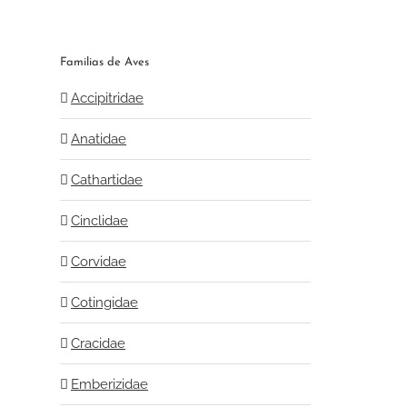
Familias de Aves
Accipitridae
Anatidae
Cathartidae
l
Cinclidae
Corvidae
Cotingidae
Cracidae
Emberizidae