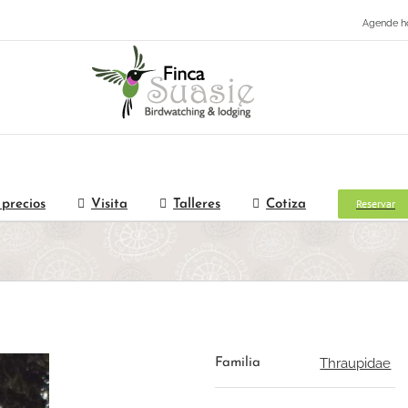
Agende h
Reservar
 precios
Visita
Talleres
Cotiza
Thraupidae
Familia