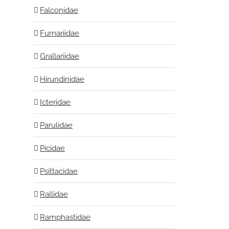
Falconidae
Furnariidae
Grallariidae
Hirundinidae
Icteridae
Parulidae
Picidae
Psittacidae
Rallidae
Ramphastidae