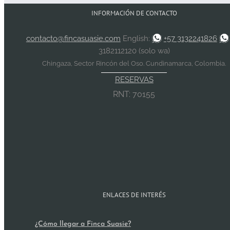
INFORMACIÓN DE CONTACTO
contacto@fincasuasie.com
English:
+57 3132241826
3182112120 (solo wa)
Chingaza, Sector Rincón del Oso. Cundinamarca, Colombia.
RESERVAS
RNT: 70155
ENLACES DE INTERÉS
¿Cómo llegar a Finca Suasie?