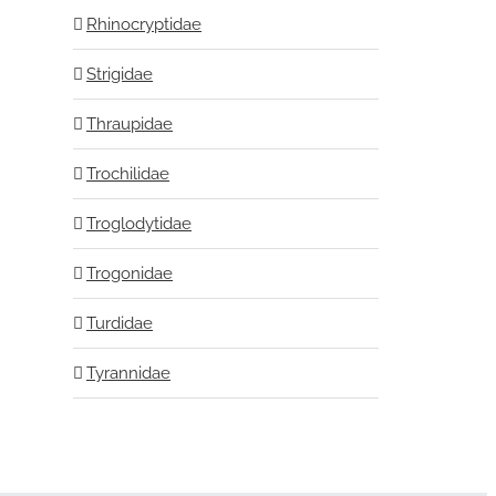
Rhinocryptidae
Strigidae
Thraupidae
Trochilidae
Troglodytidae
Trogonidae
Turdidae
Tyrannidae