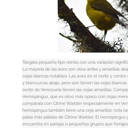
Tángara pequeña tipo reinita con una variación signifi
La mayoría de las aves son oliva arriba y amarillas ab
cejas blancas notables. Las aves en el norte y centro 
y blancuzcas abajo, pero aún tienen las cejas blancas
oeste de Venezuela tienen las cejas amarillas. Compá
Hemispingus, que es olivo más opaco con cejas men
compárala con Citrine Warbler (especialmente en Ve
hemispingus también tiene una ceja amarilla); nota la
patas más pálidas de Citrine Warbler. El hemispingu
encuentra en parejas o pequeños grupos que forraje