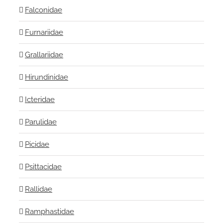
Falconidae
Furnariidae
Grallariidae
Hirundinidae
Icteridae
Parulidae
Picidae
Psittacidae
Rallidae
Ramphastidae