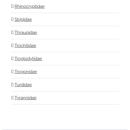
Rhinocryptidae
Strigidae
Thraupidae
Trochilidae
Troglodytidae
Trogonidae
Turdidae
Tyrannidae