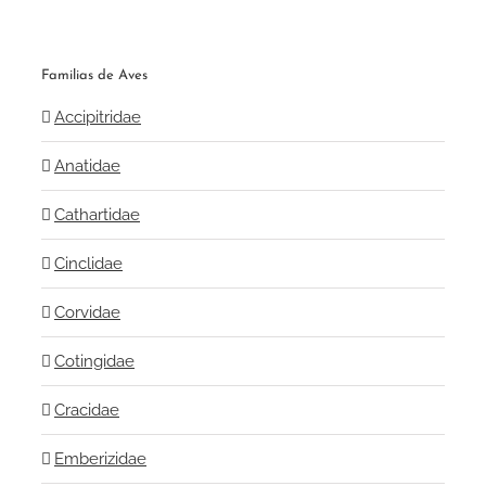
Familias de Aves
Accipitridae
Anatidae
Cathartidae
Cinclidae
Corvidae
Cotingidae
Cracidae
Emberizidae