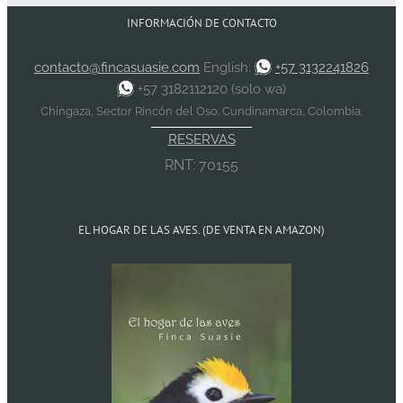
INFORMACIÓN DE CONTACTO
contacto@fincasuasie.com
English:
+57 3132241826
+57 3182112120 (solo wa)
Chingaza, Sector Rincón del Oso. Cundinamarca, Colombia.
RESERVAS
RNT: 70155
EL HOGAR DE LAS AVES. (DE VENTA EN AMAZON)