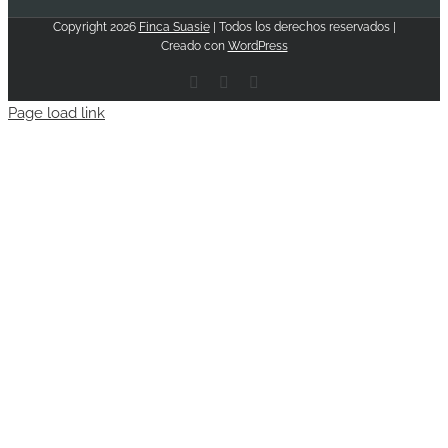
Copyright
2026
Finca Suasie
| Todos los derechos reservados |
Creado con
WordPress
Facebook
Email
Instagram
Page load link