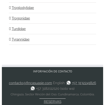
Troglodytidae
Trogonidae
Turdidae
Tyrannidae
INFORMACIÓN DE CONTACTO
contacto@fincasuasie.com
English:
+57 3132241826
+57 3182112120 (solo wa)
Chingaza, Sector Rincón del Oso. Cundinamarca, Colombia.
RESERVAS