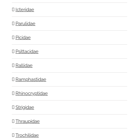
Icteridae
Parulidae
Picidae
Psittacidae
Rallidae
Ramphastidae
Rhinocryptidae
Strigidae
Thraupidae
Trochilidae