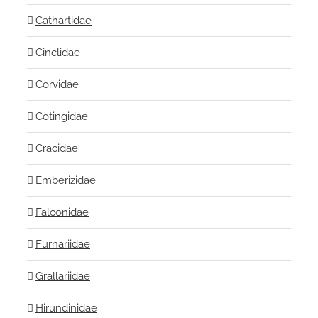
Cathartidae
Cinclidae
Corvidae
Cotingidae
Cracidae
Emberizidae
Falconidae
Furnariidae
Grallariidae
Hirundinidae