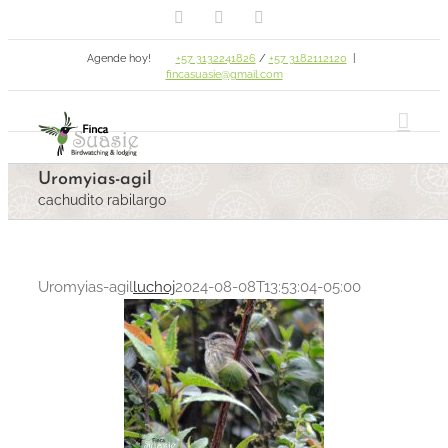
Facebook
Email
Instagram
Skip
to
Agende hoy!
+57 3132241826
/
+57 3182112120
|
content
fincasuasie@gmail.com
Uromyias-agil
cachudito rabilargo
Uromyias-agil
luchoj
2024-08-08T13:53:04-05:00