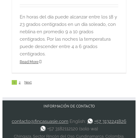
En horas del día puede alcanzar entre los 18 y
23 grados centígrados en un día soleado, con
neblina en promedio 9 a 10 grados
centígrados. Por las noches la temperatura
puede descender entre 4 a 6 grados
centígrados.
Read More
1
2
Next
INFORMACIÓN DE CONTACTO
contacto@fincasuasie.com
English:
+57 3132241826
+57 3182112120 (solo wa)
Chingaza, Sector Rincón del Oso. Cundinamarca, Colombia.