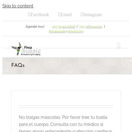
Skip to content
Facebook
Email
Instagram
Agende hoy!
+57 3132241826
/
+57 3182112120
|
fincasuasie@gmail.com
FAQs
No traigas mascotas. Por favor trae tu toalla
para el cuerpo. Consulta con tu médico si
tienes algún antecedente o afección cardíaca