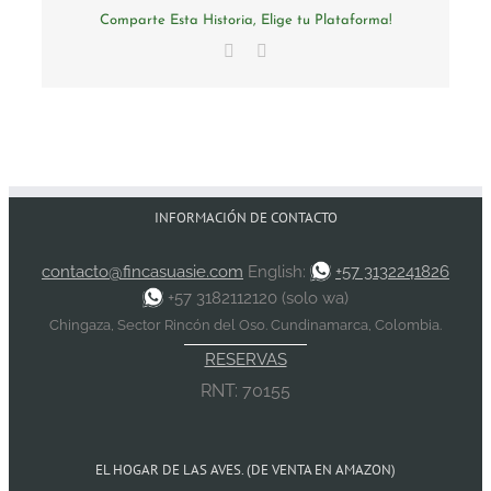
Comparte Esta Historia, Elige tu Plataforma!
Facebook
Email
INFORMACIÓN DE CONTACTO
contacto@fincasuasie.com
English:
+57 3132241826
+57 3182112120 (solo wa)
Chingaza, Sector Rincón del Oso. Cundinamarca, Colombia.
RESERVAS
RNT: 70155
EL HOGAR DE LAS AVES. (DE VENTA EN AMAZON)