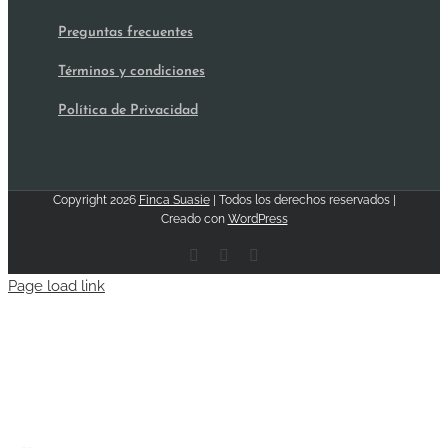
Preguntas frecuentes
Términos y condiciones
Política de Privacidad
Copyright
2026
Finca Suasie
| Todos los derechos reservados |
Creado con
WordPress
Facebook
Email
Instagram
Page load link