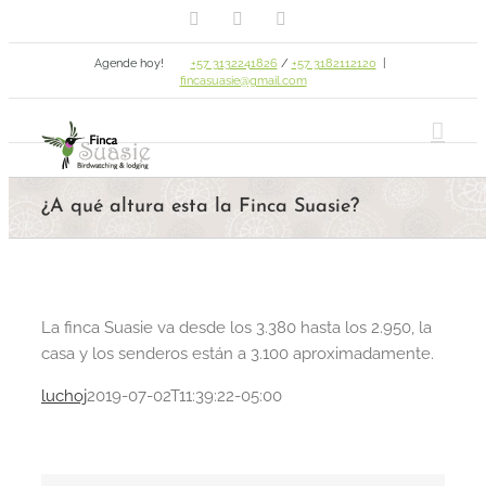
Facebook
Email
Instagram
Skip
to
Agende hoy!
+57 3132241826
/
+57 3182112120
|
content
fincasuasie@gmail.com
¿A qué altura esta la Finca Suasie?
La finca Suasie va desde los 3.380 hasta los 2.950, la
casa y los senderos están a 3.100 aproximadamente.
luchoj
2019-07-02T11:39:22-05:00