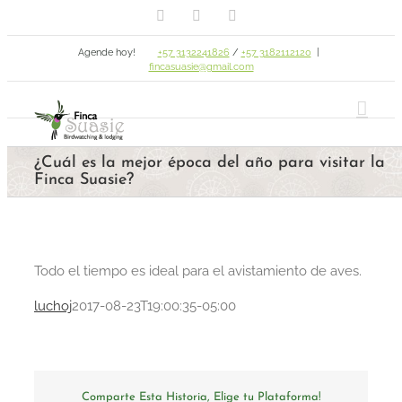
Facebook
Email
Instagram
Skip
to
Agende hoy!
+57 3132241826
/
+57 3182112120
|
content
fincasuasie@gmail.com
¿Cuál es la mejor época del año para visitar la
Finca Suasie?
Todo el tiempo es ideal para el avistamiento de aves.
luchoj
2017-08-23T19:00:35-05:00
Comparte Esta Historia, Elige tu Plataforma!