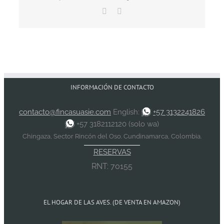
Facebook
Email
INFORMACIÓN DE CONTACTO
contacto@fincasuasie.com
English:
+57 3132241826
+57 3182112120 (solo wa)
Chingaza, Sector Rincón del Oso. Cundinamarca, Colombia.
RESERVAS
RNT: 70155
EL HOGAR DE LAS AVES. (DE VENTA EN AMAZON)