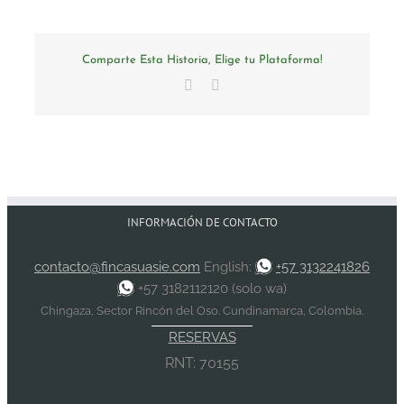
Comparte Esta Historia, Elige tu Plataforma!
Facebook
Email
INFORMACIÓN DE CONTACTO
contacto@fincasuasie.com
English:
+57 3132241826
+57 3182112120 (solo wa)
Chingaza, Sector Rincón del Oso. Cundinamarca, Colombia.
RESERVAS
RNT: 70155