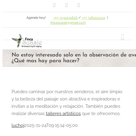
Facebook
Email
Instagram
Skip
to
Agende hoy!
+57 3132241826
/
+57 3182112120
|
content
fincasuasie@gmail.com
No estoy interesado solo en la observación de av
¿Qué mas hay para hacer?
Puedes caminar por nuestros senderos, el aire limpio
y la belleza del paisaje son atractiva e inspiradoras e
invitan a la meditación y relajación. También puedes
realizar diversas
talleres artísticos
que te ofrecemos.
luchoj
2025-11-24T09:15:14-05:00