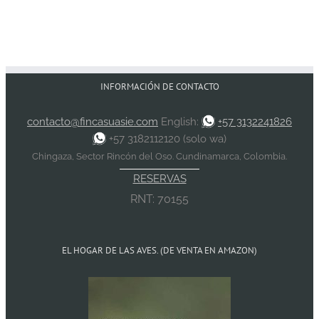
INFORMACIÓN DE CONTACTO
contacto@fincasuasie.com
English:
+57 3132241826
+57 3182112120 (solo wa)
Chingaza, Sector Rincón del Oso. Cundinamarca, Colombia.
RESERVAS
RNT: 70155
EL HOGAR DE LAS AVES. (DE VENTA EN AMAZON)