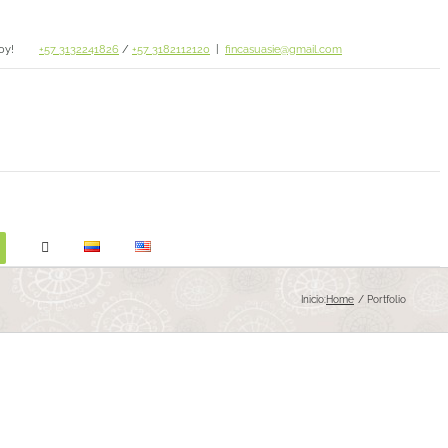
oy!
+57 3132241826
/
+57 3182112120
|
fincasuasie@gmail.com
Inicio:
Home
Portfolio