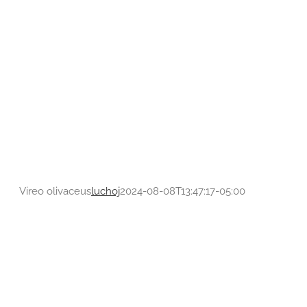
Pachyramphus versicolor
Tityridae
Vireo olivaceus
luchoj
2024-08-08T13:47:17-05:00