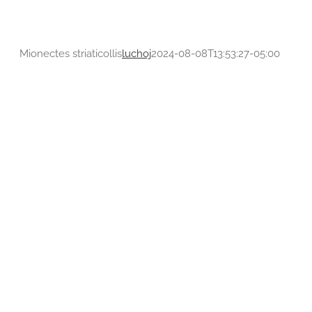
Mionectes striaticollis
luchoj
2024-08-08T13:53:27-05:00
Turdus serranus
Turdidae