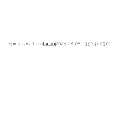
Spinus-psaltratia
luchoj
2024-08-08T13:52:41-05:00
Ochthoeca cinnamomeiventris
Tyrannidae