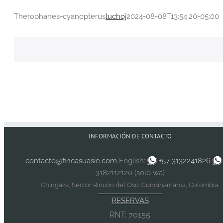
Therophanes-cyanopterus
luchoj
2024-08-08T13:54:20-05:00
INFORMACIÓN DE CONTACTO
contacto@fincasuasie.com
English:
+57 3132241826
3182112120 (solo wa)
Chingaza, Sector Rincón del Oso. Cundinamarca, Colombia.
RESERVAS
RNT: 70155