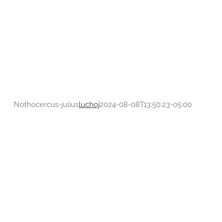
Pipreola-riefferii
Oxyruncidae
Nothocercus-julius
luchoj
2024-08-08T13:50:23-05:00
Uromyias-agil
Tyrannidae