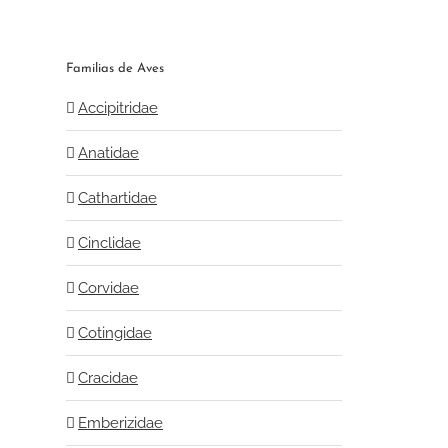
l
Familias de Aves
Accipitridae
Anatidae
Cathartidae
Cinclidae
Corvidae
Cotingidae
Cracidae
Emberizidae