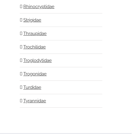
Rhinocryptidae
Strigidae
Thraupidae
Trochilidae
Troglodytidae
Trogonidae
Turdidae
Tyrannidae