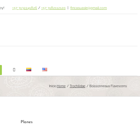
oy!
+57 3132241826
/
+57 3182112120
|
fincasuasie@gmail.com
Inicio:
Home
Trochilidae
Boissonneaua Flavescens
Planes