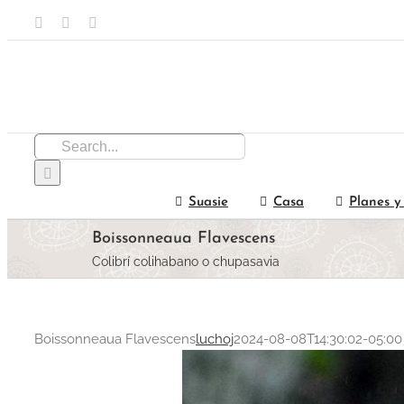
Skip
Facebook
Email
Instagram
to
content
Search
for:
Suasie
Casa
Planes y
Boissonneaua Flavescens
Colibrí colihabano o chupasavia
Boissonneaua Flavescens
luchoj
2024-08-08T14:30:02-05:00