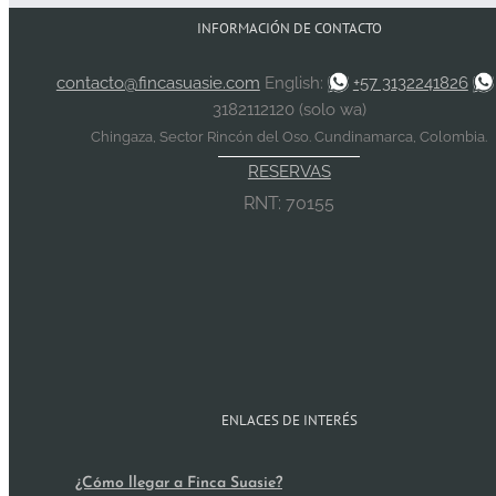
INFORMACIÓN DE CONTACTO
contacto@fincasuasie.com
English:
+57 3132241826
3182112120 (solo wa)
Chingaza, Sector Rincón del Oso. Cundinamarca, Colombia.
RESERVAS
RNT: 70155
ENLACES DE INTERÉS
¿Cómo llegar a Finca Suasie?