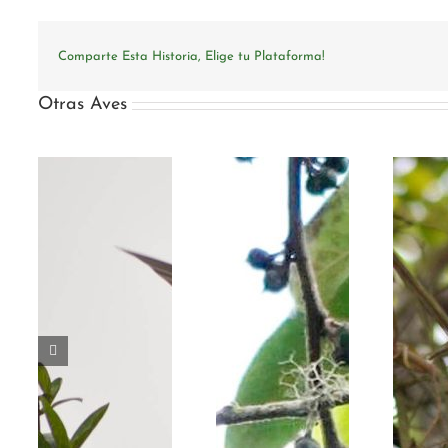
Comparte Esta Historia, Elige tu Plataforma!
Otras Aves
s-
Opisthopora
Ensifera ensifera
us
eurytera