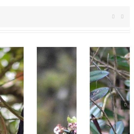
Facebook
Emai
Oxypogon
Lesbia victoriae
guerinii